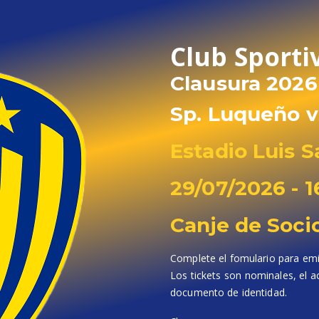
Club Sport
Clausura 2026
Sp. Luqueño v
Estadio Luis S
29/07/2026 - 1
Canje de Soci
Complete el fomulario para emiti
Los tickets son nominales, el ac
documento de identidad.