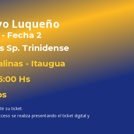
ivo Luqueño
 - Fecha 2
s Sp. Trinidense
alinas - Itaugua
6:00 Hs
os
r su ticket.
ceso se realiza presentando el ticket digital y