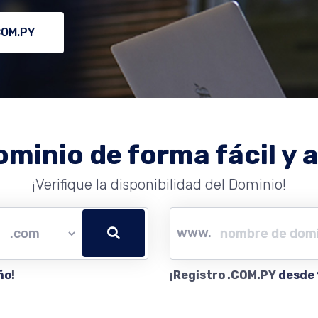
COM.PY
ominio de forma fácil y a
¡Verifique la disponibilidad del Dominio!
www.
ño
!
¡Registro .COM.PY
desde 