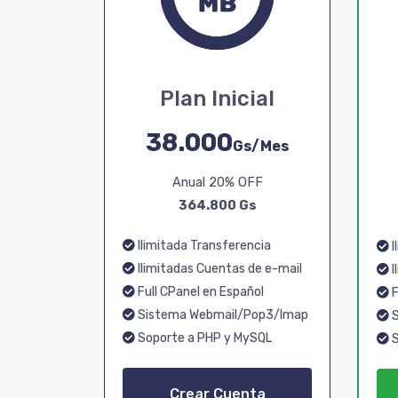
Plan Inicial
38.000
Gs/Mes
Anual 20% OFF
364.800 Gs
Ilimitada Transferencia
I
Ilimitadas Cuentas de e-mail
I
Full CPanel en Español
F
Sistema Webmail/Pop3/Imap
S
Soporte a PHP y MySQL
S
Crear Cuenta