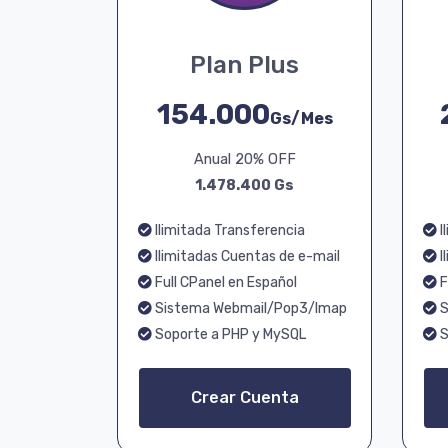
Plan Plus
154.000
Gs/Mes
Anual 20% OFF
1.478.400 Gs
Ilimitada Transferencia
I
Ilimitadas Cuentas de e-mail
I
Full CPanel en Español
F
Sistema Webmail/Pop3/Imap
S
Soporte a PHP y MySQL
S
Crear Cuenta